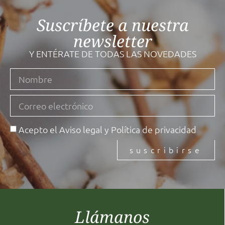
Suscríbete a nuestra
newsletter
Y ENTÉRATE DE TODAS LAS NOVEDADES
Acepto el
Aviso legal
y
Política de privacidad
suscribirse
Llámanos