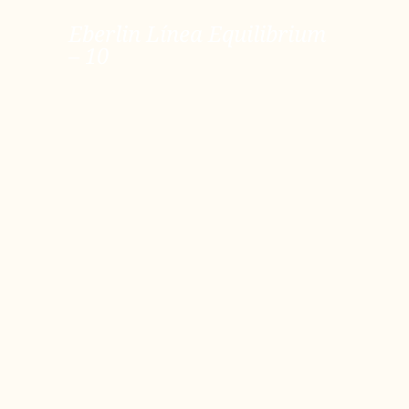
Eberlin Línea Equilibrium – 10
Eberlin Línea Equilibrium
– 10
ver más