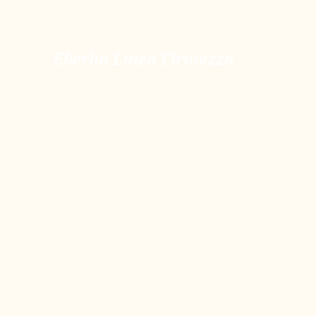
Eberlin Línea Firmezza
Eberlin Línea Firmezza
ver más