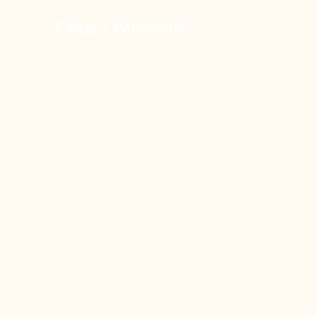
Kelaya Perpetual
Kelaya Perpetual
ver más