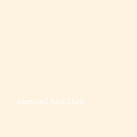
Diamond Rich Elixir
Diamond Rich Elixir
ver más