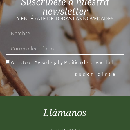
Suscríbete a nuestra
newsletter
Y ENTÉRATE DE TODAS LAS NOVEDADES
Acepto el
Aviso legal
y
Política de privacidad
suscribirse
Llámanos