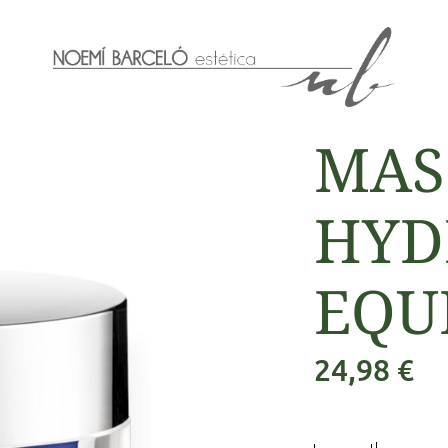
MAS
HYD
EQU
24,98
€