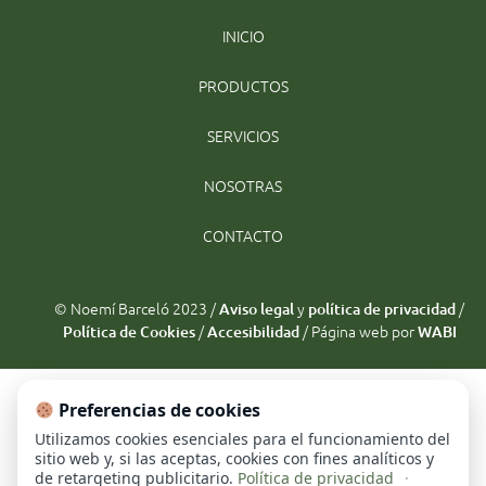
INICIO
PRODUCTOS
SERVICIOS
NOSOTRAS
CONTACTO
© Noemí Barceló 2023 /
y
/
Aviso legal
política de privacidad
/
/ Página web por
Política de Cookies
Accesibilidad
WABI
Preferencias de cookies
Utilizamos cookies esenciales para el funcionamiento del
sitio web y, si las aceptas, cookies con fines analíticos y
de retargeting publicitario.
Política de privacidad
·