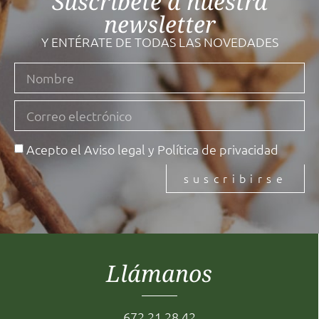
Suscríbete a nuestra
newsletter
Y ENTÉRATE DE TODAS LAS NOVEDADES
Acepto el
Aviso legal
y
Política de privacidad
suscribirse
Llámanos
672 21 28 42